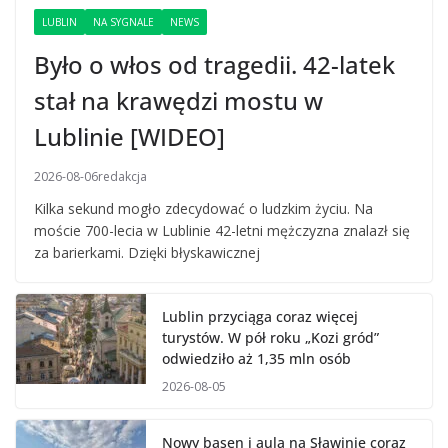
LUBLIN
NA SYGNALE
NEWS
Było o włos od tragedii. 42-latek
stał na krawędzi mostu w
Lublinie [WIDEO]
2026-08-06
redakcja
Kilka sekund mogło zdecydować o ludzkim życiu. Na
moście 700-lecia w Lublinie 42-letni mężczyzna znalazł się
za barierkami. Dzięki błyskawicznej
Lublin przyciąga coraz więcej
turystów. W pół roku „Kozi gród”
odwiedziło aż 1,35 mln osób
2026-08-05
Nowy basen i aula na Sławinie coraz