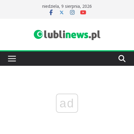
Przejdź
niedziela, 9 sierpnia, 2026
do
treści
ad