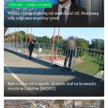
POLECANE
Z KRAJU I ZE ŚWIATA
Polska rośnie szybciej niż większość UE. Kluczową
rolę odgrywa wspólny rynek
Było o włos od tragedii. 42-latek stał na krawędzi
mostu w Lublinie [WIDEO]