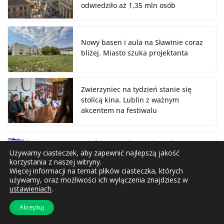
odwiedziło aż 1,35 mln osób
Nowy basen i aula na Sławinie coraz
bliżej. Miasto szuka projektanta
Zwierzyniec na tydzień stanie się
stolicą kina. Lublin z ważnym
akcentem na festiwalu
Wielkie gwiazdy przejmą Plac
Używamy ciasteczek, aby zapewnić najlepszą jakość
Zamkowy. Lato z Radiem wraca do
korzystania z naszej witryny.
Lublina
Więcej informacji na temat plików ciasteczka, których
używamy, oraz możliwości ich wyłączenia znajdziesz w
ustawieniach
.
Nowy e-dziennik w lubelskich
szkołach. Aktualizacja będzie
Akceptuj
obowiązkowa