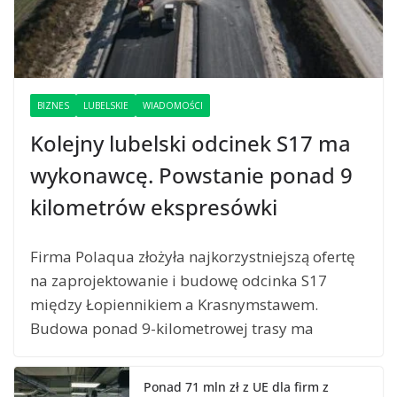
BIZNES
LUBELSKIE
WIADOMOŚCI
Kolejny lubelski odcinek S17 ma
wykonawcę. Powstanie ponad 9
kilometrów ekspresówki
Firma Polaqua złożyła najkorzystniejszą ofertę
na zaprojektowanie i budowę odcinka S17
między Łopiennikiem a Krasnymstawem.
Budowa ponad 9-kilometrowej trasy ma
Ponad 71 mln zł z UE dla firm z