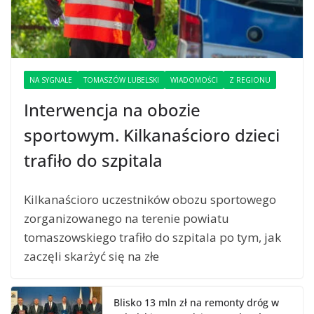
NA SYGNALE
TOMASZÓW LUBELSKI
WIADOMOŚCI
Z REGIONU
Interwencja na obozie
sportowym. Kilkanaścioro dzieci
trafiło do szpitala
Kilkanaścioro uczestników obozu sportowego
zorganizowanego na terenie powiatu
tomaszowskiego trafiło do szpitala po tym, jak
zaczęli skarżyć się na złe
Blisko 13 mln zł na remonty dróg w