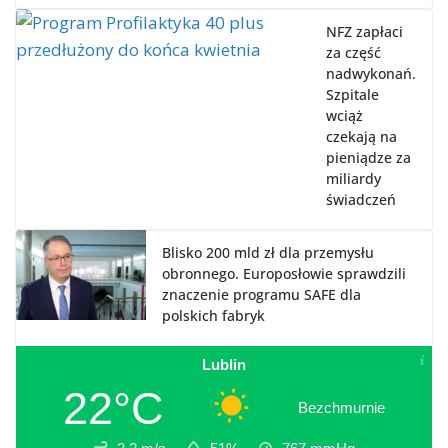
NFZ zapłaci
za część
nadwykonań.
Szpitale
wciąż
czekają na
pieniądze za
miliardy
świadczeń
Blisko 200 mld zł dla przemysłu
obronnego. Europosłowie sprawdzili
znaczenie programu SAFE dla
polskich fabryk
Lublin
22°C
Bezchmurnie