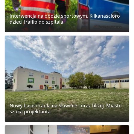
Interwencja na obozie sportowym. Kilkanaścioro
dzieci trafiło do szpitala
Nowy basen i aula na Sławinie coraz bliżej. Miasto
szuka projektanta