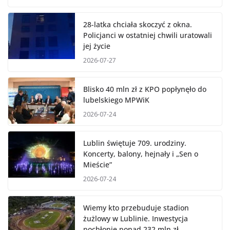
28-latka chciała skoczyć z okna.
Policjanci w ostatniej chwili uratowali
jej życie
2026-07-27
Blisko 40 mln zł z KPO popłynęło do
lubelskiego MPWiK
2026-07-24
Lublin świętuje 709. urodziny.
Koncerty, balony, hejnały i „Sen o
Mieście”
2026-07-24
Wiemy kto przebuduje stadion
żużlowy w Lublinie. Inwestycja
pochłonie ponad 232 mln zł