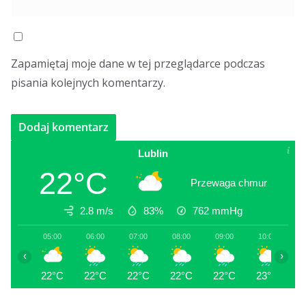
Zapamiętaj moje dane w tej przeglądarce podczas
pisania kolejnych komentarzy.
Lublin
22°C
Przewaga chmur
2.8 m/s
83%
762
mmHg
05:00
06:00
07:00
08:00
09:00
10:00
1
‹
›
22°C
22°C
22°C
22°C
22°C
23°C
2