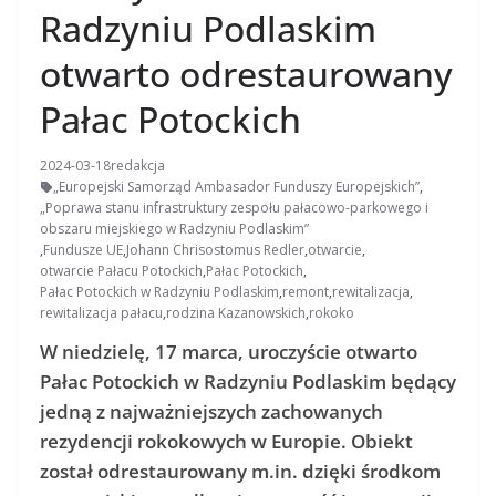
Radzyniu Podlaskim
otwarto odrestaurowany
Pałac Potockich
2024-03-18
redakcja
„Europejski Samorząd Ambasador Funduszy Europejskich”
,
„Poprawa stanu infrastruktury zespołu pałacowo-parkowego i
obszaru miejskiego w Radzyniu Podlaskim”
,
Fundusze UE
,
Johann Chrisostomus Redler
,
otwarcie
,
otwarcie Pałacu Potockich
,
Pałac Potockich
,
Pałac Potockich w Radzyniu Podlaskim
,
remont
,
rewitalizacja
,
rewitalizacja pałacu
,
rodzina Kazanowskich
,
rokoko
W niedzielę, 17 marca, uroczyście otwarto
Pałac Potockich w Radzyniu Podlaskim będący
jedną z najważniejszych zachowanych
rezydencji rokokowych w Europie. Obiekt
został odrestaurowany m.in. dzięki środkom