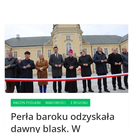
RADZYŃ PODLASKI
WIADOMOŚCI
Z REGIONU
Perła baroku odzyskała
dawny blask. W