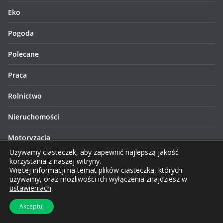
Eko
Pogoda
Polecane
Praca
Rolnictwo
Nieruchomości
Motoryzacja
Używamy ciasteczek, aby zapewnić najlepszą jakość
Historia
korzystania z naszej witryny.
Więcej informacji na temat plików ciasteczka, których
używamy, oraz możliwości ich wyłączenia znajdziesz w
Lifestyle
ustawieniach
.
Finanse
Akceptuj
Zakupy