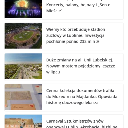
Koncerty, balony, hejnały i „Sen o
Mieście”
Wiemy kto przebuduje stadion
żużlowy w Lublinie. Inwestycja
pochłonie ponad 232 mln zł
Duże zmiany na al. Unii Lubelskiej.
Nowym mostem pojedziemy jeszcze
w lipcu
Cenna kolekcja dokumentów trafiła
do Muzeum na Majdanku. Opowiada
historię obozowego lekarza
Carnaval Sztukmistrzów znów
opanował Lublin. Akrobacje, highline