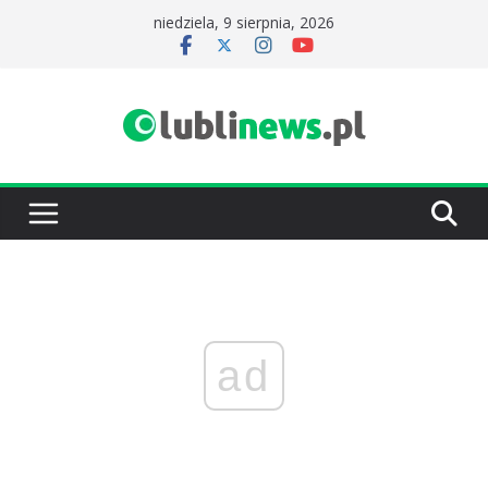
Przejdź
niedziela, 9 sierpnia, 2026
do
treści
ad