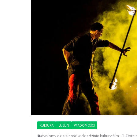
KULTURA
LUBLIN
WIADOMOŚCI
dyplomy
,
działalność w dziedzinie kultury
,
film „O Złotni