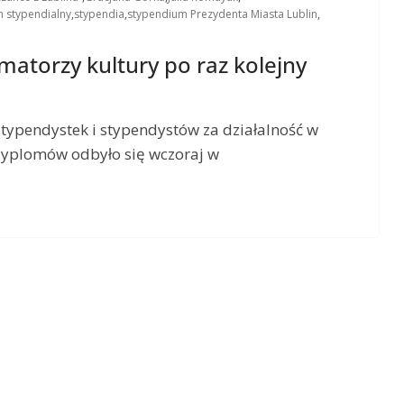
m stypendialny
,
stypendia
,
stypendium Prezydenta Miasta Lublin
,
imatorzy kultury po raz kolejny
stypendystek i stypendystów za działalność w
 dyplomów odbyło się wczoraj w