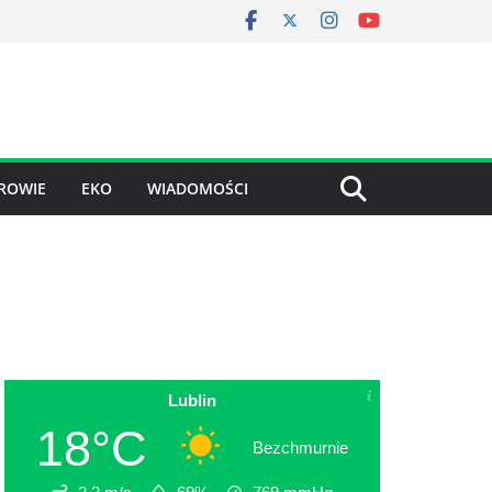
ROWIE
EKO
WIADOMOŚCI
Lublin
18°C
Bezchmurnie