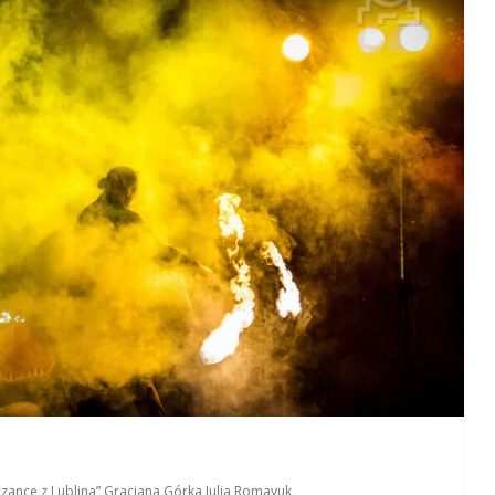
czance z Lublina”
,
Gracjana Górka
,
Julia Romayuk
,