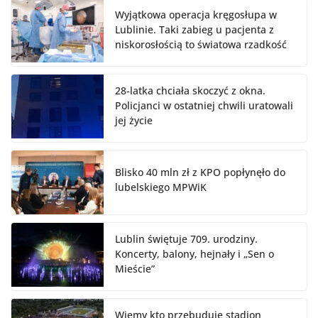
Wyjątkowa operacja kręgosłupa w
Lublinie. Taki zabieg u pacjenta z
niskorosłością to światowa rzadkość
28-latka chciała skoczyć z okna.
Policjanci w ostatniej chwili uratowali
jej życie
Blisko 40 mln zł z KPO popłynęło do
lubelskiego MPWiK
Lublin świętuje 709. urodziny.
Koncerty, balony, hejnały i „Sen o
Mieście”
Wiemy kto przebuduje stadion