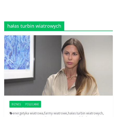
hałas turbin wiatrowych
BIZNES
POLECANE
energetyka wiatrowa
,
farmy wiatrowe
,
hałas turbin wiatrowych
,