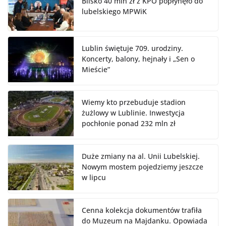
Blisko 40 mln zł z KPO popłynęło do
lubelskiego MPWiK
Lublin świętuje 709. urodziny.
Koncerty, balony, hejnały i „Sen o
Mieście”
Wiemy kto przebuduje stadion
żużlowy w Lublinie. Inwestycja
pochłonie ponad 232 mln zł
Duże zmiany na al. Unii Lubelskiej.
Nowym mostem pojedziemy jeszcze
w lipcu
Cenna kolekcja dokumentów trafiła
do Muzeum na Majdanku. Opowiada