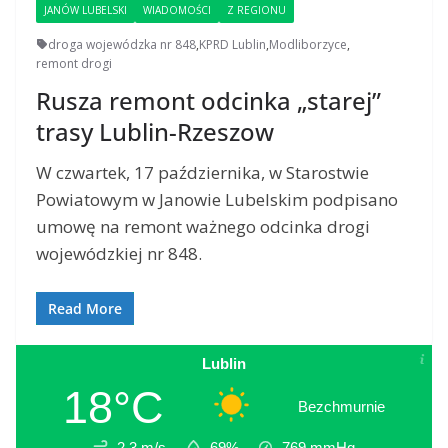
JANÓW LUBELSKI
WIADOMOŚCI
Z REGIONU
droga wojewódzka nr 848
,
KPRD Lublin
,
Modliborzyce
,
remont drogi
Rusza remont odcinka „starej”
trasy Lublin-Rzeszow
W czwartek, 17 października, w Starostwie
Powiatowym w Janowie Lubelskim podpisano
umowę na remont ważnego odcinka drogi
wojewódzkiej nr 848.
Read More
Lublin
18°C
Bezchmurnie
2.3 m/s
69%
769
mmHg