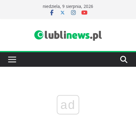
Przejdź
niedziela, 9 sierpnia, 2026
do
treści
ad