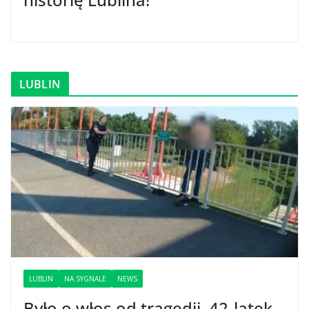
LUBLIN
LUBLIN
NA SYGNALE
NEWS
Było o włos od tragedii. 42-latek