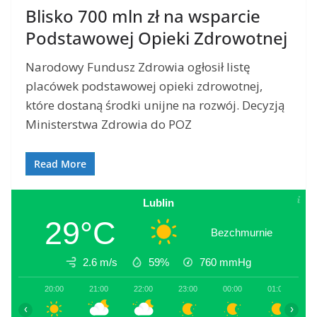
Blisko 700 mln zł na wsparcie
Podstawowej Opieki Zdrowotnej
Narodowy Fundusz Zdrowia ogłosił listę
placówek podstawowej opieki zdrowotnej,
które dostaną środki unijne na rozwój. Decyzją
Ministerstwa Zdrowia do POZ
Read More
Lublin
29°C
Bezchmurnie
2.6 m/s
59%
760
mmHg
20:00
21:00
22:00
23:00
00:00
01:00
0
‹
›