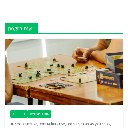
pograjmy!”
KULTURA
WYDARZENIA
"Spotkajmy się
,
Dom Kultury LSM
,
Federacja Fantastyki Feniks
,