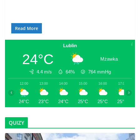
Read More
Lublin
24°C
Mżawka
4.4 m/s
64%
764
mmHg
12:00
13:00
14:00
15:00
16:00
17:00
1
‹
›
24°C
23°C
24°C
25°C
25°C
25°C
2
QUIZY