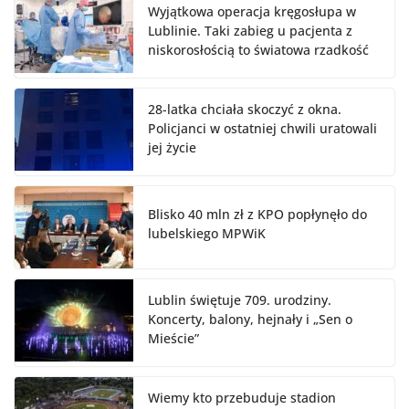
Wyjątkowa operacja kręgosłupa w
Lublinie. Taki zabieg u pacjenta z
niskorosłością to światowa rzadkość
28-latka chciała skoczyć z okna.
Policjanci w ostatniej chwili uratowali
jej życie
Blisko 40 mln zł z KPO popłynęło do
lubelskiego MPWiK
Lublin świętuje 709. urodziny.
Koncerty, balony, hejnały i „Sen o
Mieście”
Wiemy kto przebuduje stadion