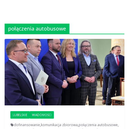
połączenia autobusowe
LUBELSKIE
WIADOMOŚCI
dofinansowanie
,
komunikacja zbiorowa
,
połączenia autobusowe
,