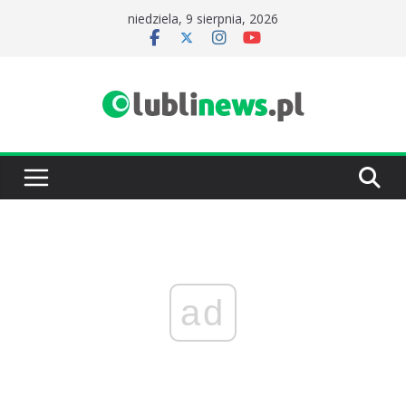
Przejdź
niedziela, 9 sierpnia, 2026
do
treści
ad