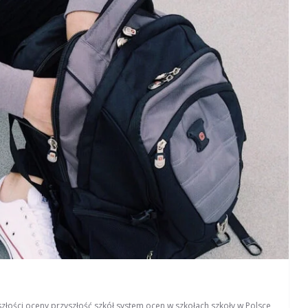
złości
,
oceny
,
przyszłość szkół
,
system ocen w szkołach
,
szkoły w Polsce
,