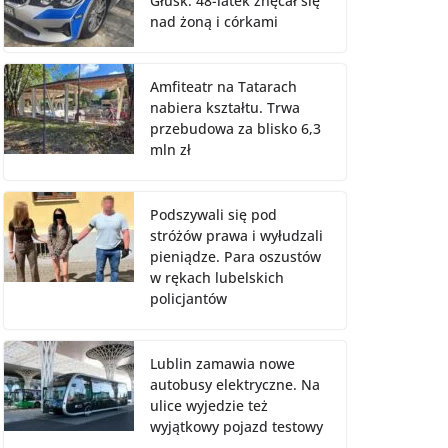
Głusk. 48-latek znęcał się
nad żoną i córkami
Amfiteatr na Tatarach
nabiera kształtu. Trwa
przebudowa za blisko 6,3
mln zł
Podszywali się pod
stróżów prawa i wyłudzali
pieniądze. Para oszustów
w rękach lubelskich
policjantów
Lublin zamawia nowe
autobusy elektryczne. Na
ulice wyjedzie też
wyjątkowy pojazd testowy