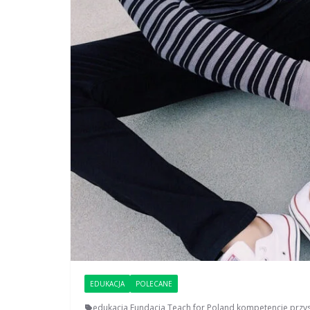
EDUKACJA
POLECANE
edukacja
,
Fundacja Teach for Poland
,
kompetencje przys