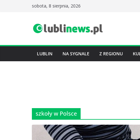
Przejdź
sobota, 8 sierpnia, 2026
do
treści
LUBLIN
NA SYGNALE
Z REGIONU
KU
szkoły w Polsce