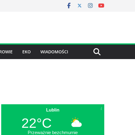
ROWIE
EKO
WIADOMOŚCI
Lublin
22°C
Przeważnie bezchmurnie