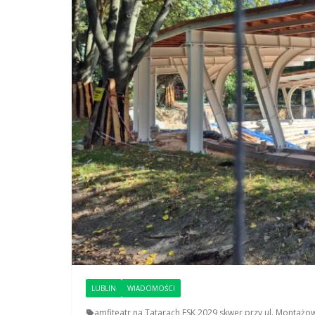
LUBLIN
WIADOMOŚCI
amfiteatr na Tatarach
,
ESK 2029
,
skwer przy ul. Montażo