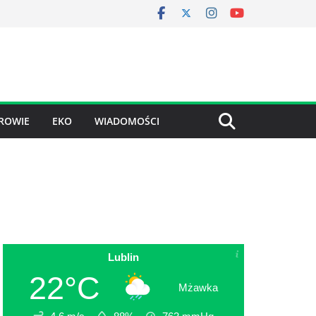
ROWIE
EKO
WIADOMOŚCI
Lublin
22°C
Mżawka