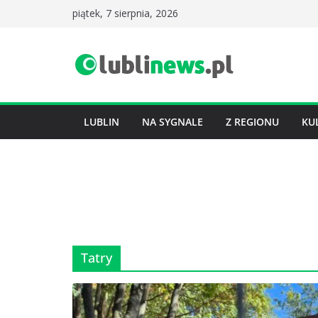
Przejdź
piątek, 7 sierpnia, 2026
do
treści
LUBLIN
NA SYGNALE
Z REGIONU
KU
Tatry