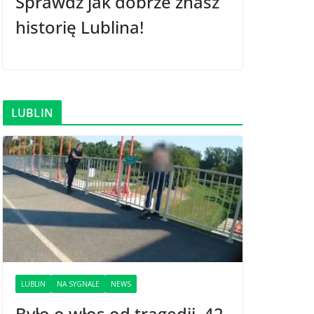
Sprawdź jak dobrze znasz
historię Lublina!
LUBLIN
LUBLIN
NA SYGNALE
NEWS
Było o włos od tragedii. 42-