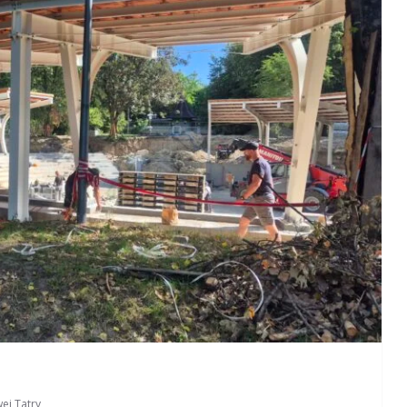
wej
,
Tatry