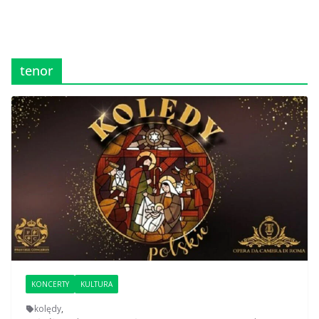
tenor
KONCERTY
KULTURA
kolędy
,