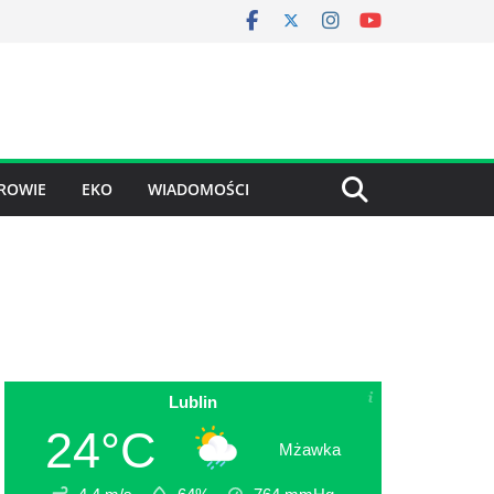
ROWIE
EKO
WIADOMOŚCI
Lublin
24°C
Mżawka