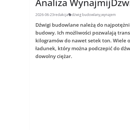
Analiza WynajmijDzwi
2026-06-23
redakcja
dźwig budowlany
,
wynajem
Dźwigi budowlane należą do najpotężn
budowy. Ich możliwości pozwalają tran
kilogramów do nawet setek ton. Wiele o
ładunek, który można podczepić do dźwi
dowolny ciężar.