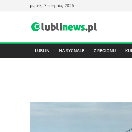
Przejdź
piątek, 7 sierpnia, 2026
do
treści
LUBLIN
NA SYGNALE
Z REGIONU
KU