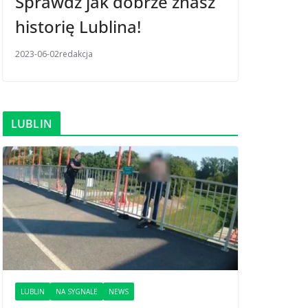
Sprawdź jak dobrze znasz
historię Lublina!
2023-06-02
redakcja
LUBLIN
LUBLIN
NA SYGNALE
NEWS