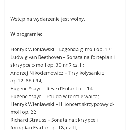
Wstęp na wydarzenie jest wolny.
W programie:
Henryk Wieniawski – Legenda g-moll op. 17;
Ludwig van Beethoven – Sonata na fortepian i
skrzypce c-moll op. 30 nr 7 cz. II;
Andrzej Nikodemowicz – Trzy kołysanki z
op.12, 86 i 94;
Eugène Ysaÿe – Rêve d’Enfant op. 14;
Eugène Ysaÿe – Etiuda w formie walca;
Henryk Wieniawski – II Koncert skrzypcowy d-
moll op. 22;
Richard Strauss – Sonata na skrzypce i
fortepian Es-dur op. 18, cz. II;