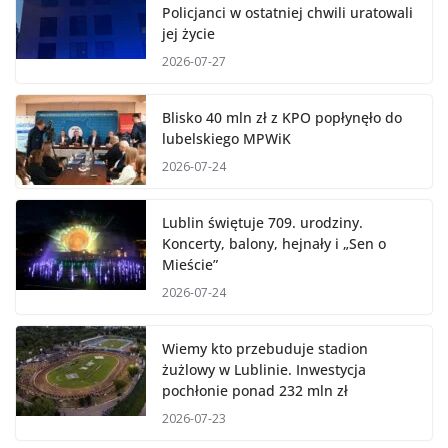
Policjanci w ostatniej chwili uratowali
jej życie
2026-07-27
Blisko 40 mln zł z KPO popłynęło do
lubelskiego MPWiK
2026-07-24
Lublin świętuje 709. urodziny.
Koncerty, balony, hejnały i „Sen o
Mieście”
2026-07-24
Wiemy kto przebuduje stadion
żużlowy w Lublinie. Inwestycja
pochłonie ponad 232 mln zł
2026-07-23