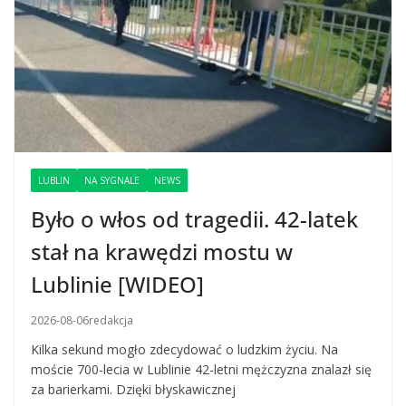
LUBLIN
NA SYGNALE
NEWS
Było o włos od tragedii. 42-latek
stał na krawędzi mostu w
Lublinie [WIDEO]
2026-08-06
redakcja
Kilka sekund mogło zdecydować o ludzkim życiu. Na
moście 700-lecia w Lublinie 42-letni mężczyzna znalazł się
za barierkami. Dzięki błyskawicznej