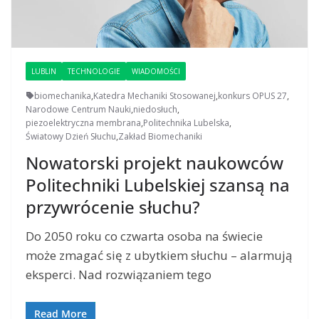
LUBLIN
TECHNOLOGIE
WIADOMOŚCI
biomechanika
,
Katedra Mechaniki Stosowanej
,
konkurs OPUS 27
,
Narodowe Centrum Nauki
,
niedosłuch
,
piezoelektryczna membrana
,
Politechnika Lubelska
,
Światowy Dzień Słuchu
,
Zakład Biomechaniki
Nowatorski projekt naukowców
Politechniki Lubelskiej szansą na
przywrócenie słuchu?
Do 2050 roku co czwarta osoba na świecie
może zmagać się z ubytkiem słuchu – alarmują
eksperci. Nad rozwiązaniem tego
Read More