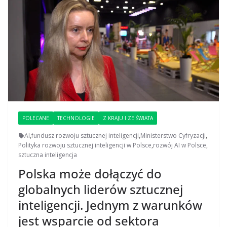
POLECANE
TECHNOLOGIE
Z KRAJU I ZE ŚWIATA
AI
,
fundusz rozwoju sztucznej inteligencji
,
Ministerstwo Cyfryzacji
,
Polityka rozwoju sztucznej inteligencji w Polsce
,
rozwój AI w Polsce
,
sztuczna inteligencja
Polska może dołączyć do
globalnych liderów sztucznej
inteligencji. Jednym z warunków
jest wsparcie od sektora