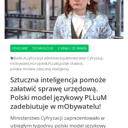
POLECANE
TECHNOLOGIE
Z KRAJU I ZE ŚWIATA
Bielik.AI
,
cyfryzacja administracji
,
Ministerstwo Cyfryzacji
,
mObywatel
,
mUrzędnik
,
PLLuM
,
polski chatbot
,
polskie modele sztucznej inteligencji
Sztuczna inteligencja pomoże
załatwić sprawę urzędową.
Polski model językowy PLLuM
zadebiutuje w mObywatelu!
Ministerstwo Cyfryzacji zaprezentowało w
ubiegłym tygodniu polski model językowy