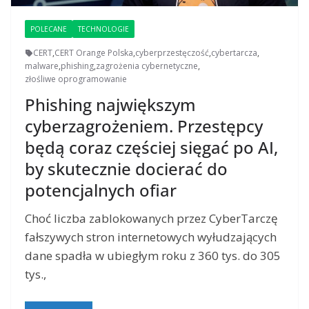
POLECANE
TECHNOLOGIE
CERT
,
CERT Orange Polska
,
cyberprzestęczość
,
cybertarcza
,
malware
,
phishing
,
zagrożenia cybernetyczne
,
złośliwe oprogramowanie
Phishing największym
cyberzagrożeniem. Przestępcy
będą coraz częściej sięgać po AI,
by skutecznie docierać do
potencjalnych ofiar
Choć liczba zablokowanych przez CyberTarczę
fałszywych stron internetowych wyłudzających
dane spadła w ubiegłym roku z 360 tys. do 305
tys.,