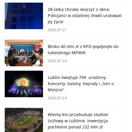
28-latka chciała skoczyć z okna.
Policjanci w ostatniej chwili uratowali
jej życie
2026-07-27
Blisko 40 mln zł z KPO popłynęło do
lubelskiego MPWiK
2026-07-24
Lublin świętuje 709. urodziny.
Koncerty, balony, hejnały i „Sen o
Mieście”
2026-07-24
Wiemy kto przebuduje stadion
żużlowy w Lublinie. Inwestycja
pochłonie ponad 232 mln zł