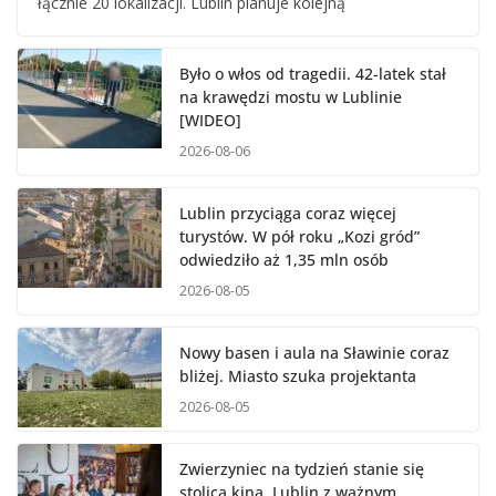
łącznie 20 lokalizacji. Lublin planuje kolejną
Było o włos od tragedii. 42-latek stał
na krawędzi mostu w Lublinie
[WIDEO]
2026-08-06
Lublin przyciąga coraz więcej
turystów. W pół roku „Kozi gród”
odwiedziło aż 1,35 mln osób
2026-08-05
Nowy basen i aula na Sławinie coraz
bliżej. Miasto szuka projektanta
2026-08-05
Zwierzyniec na tydzień stanie się
stolicą kina. Lublin z ważnym