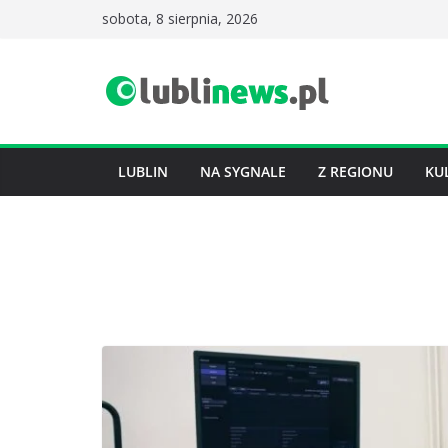
Przejdź
sobota, 8 sierpnia, 2026
do
treści
LUBLIN
NA SYGNALE
Z REGIONU
KU