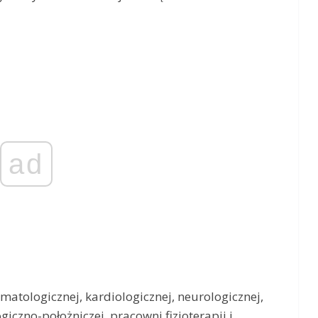
ad
atologicznej, kardiologicznej, neurologicznej,
giczno-położniczej, pracowni fizjoterapii i