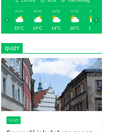
1.6 m/s
81%
766
mmHg
04:00
05:00
06:00
07:00
08:00
09:00
10:
‹
›
15°C
14°C
14°C
16°C
17°C
19°C
21
QUIZY
QUIZY