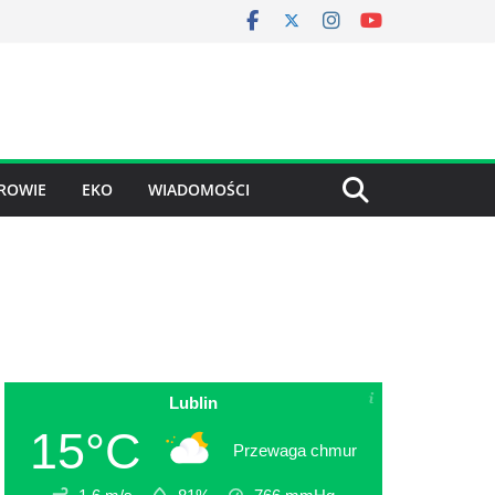
ROWIE
EKO
WIADOMOŚCI
Lublin
15°C
Przewaga chmur