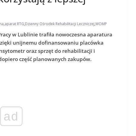
zna
,
aparat RTG
,
Dzienny Ośrodek Rehabilitacji Leczniczej
,
WOMP
cy w Lublinie trafiła nowoczesna aparatura
 Dzięki unijnemu dofinansowaniu placówka
sytometr oraz sprzęt do rehabilitacji i
k dopiero część planowanych zakupów.
ad