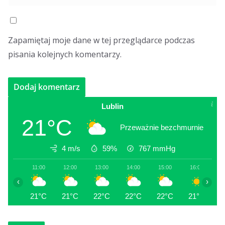
Zapamiętaj moje dane w tej przeglądarce podczas
pisania kolejnych komentarzy.
Lublin
21°C
Przeważnie bezchmurnie
4 m/s
59%
767
mmHg
11:00
12:00
13:00
14:00
15:00
16:00
1
‹
›
21°C
21°C
22°C
22°C
22°C
21°C
2