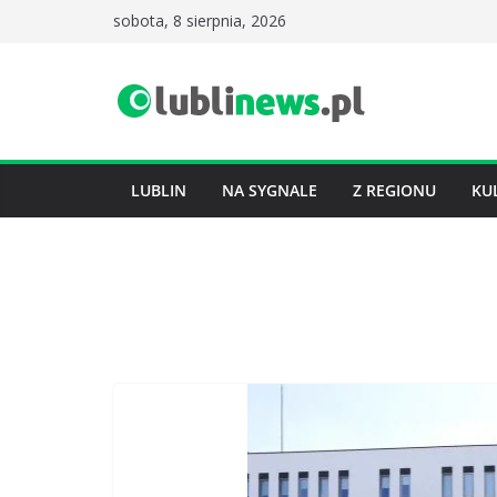
Przejdź
sobota, 8 sierpnia, 2026
do
treści
LUBLIN
NA SYGNALE
Z REGIONU
KU