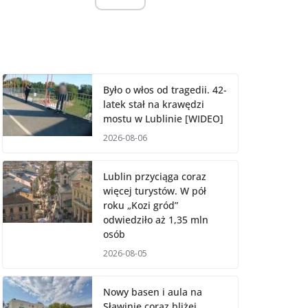
Było o włos od tragedii. 42-
latek stał na krawędzi
mostu w Lublinie [WIDEO]
2026-08-06
Lublin przyciąga coraz
więcej turystów. W pół
roku „Kozi gród”
odwiedziło aż 1,35 mln
osób
2026-08-05
Nowy basen i aula na
Sławinie coraz bliżej.