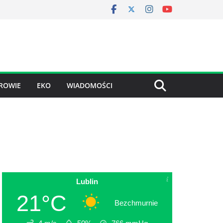
ROWIE
EKO
WIADOMOŚCI
Lublin
21°C
Bezchmurnie