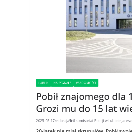
LUBLIN
NA SYGNALE
WIADOMOŚCI
Pobił znajomego dla 1
Grozi mu do 15 lat wi
2025-03-17
redakcja
6 komisariat Policji w Lublinie
,
aresz
20-latek nie miał skrupułów. Pobił swoj