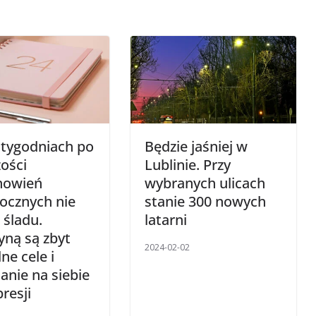
 tygodniach po
Będzie jaśniej w
ości
Lublinie. Przy
nowień
wybranych ulicach
ocznych nie
stanie 300 nowych
 śladu.
latarni
yną są zbyt
2024-02-02
ne cele i
anie na siebie
presji