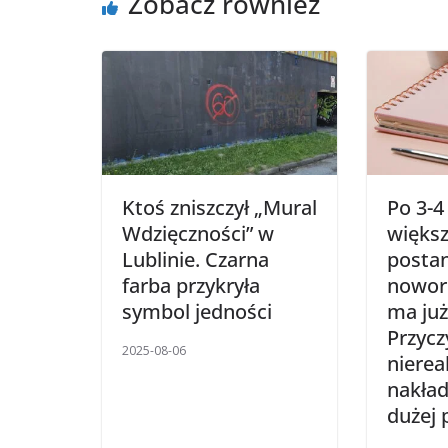
Zobacz również
Ktoś zniszczył „Mural
Po 3-4
Wdzięczności” w
większ
Lublinie. Czarna
posta
farba przykryła
nowor
symbol jedności
ma już
Przycz
2025-08-06
niereal
nakład
dużej 