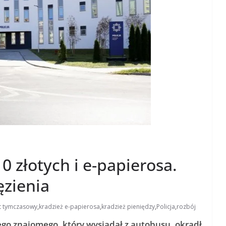
0 złotych i e-papierosa.
ęzienia
t tymczasowy
,
kradzież e-papierosa
,
kradzież pieniędzy
,
Policja
,
rozbój
ego znajomego, który wysiadał z autobusu, okradł