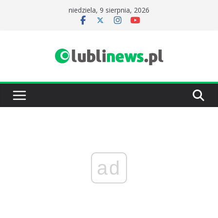
Przejdź
niedziela, 9 sierpnia, 2026
do
treści
ad