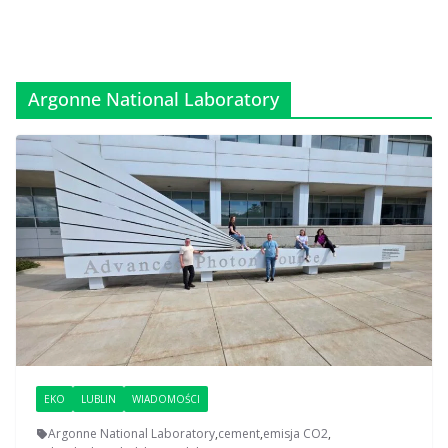
Argonne National Laboratory
EKO
LUBLIN
WIADOMOŚCI
Argonne National Laboratory
,
cement
,
emisja CO2
,