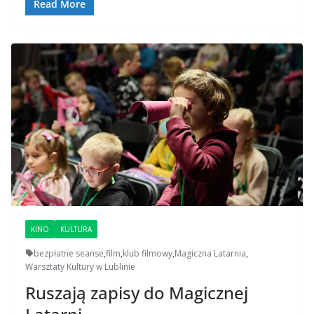
Read More
KINO
KULTURA
bezpłatne seanse
,
film
,
klub filmowy
,
Magiczna Latarnia
,
Warsztaty Kultury w Lublinie
Ruszają zapisy do Magicznej