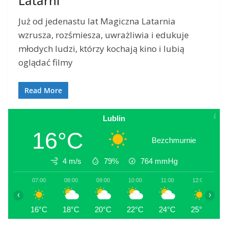
Latarni
Już od jedenastu lat Magiczna Latarnia
wzrusza, rozśmiesza, uwrażliwia i edukuje
młodych ludzi, którzy kochają kino i lubią
oglądać filmy
Read More
Lublin
16°C
Bezchmurnie
4 m/s
79%
764
mmHg
07:00
08:00
09:00
10:00
11:00
12:00
1
‹
›
16°C
18°C
20°C
22°C
24°C
25°C
2