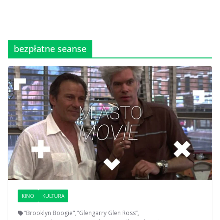
bezpłatne seanse
KINO
KULTURA
"Brooklyn Boogie"
,
"Glengarry Glen Ross”
,