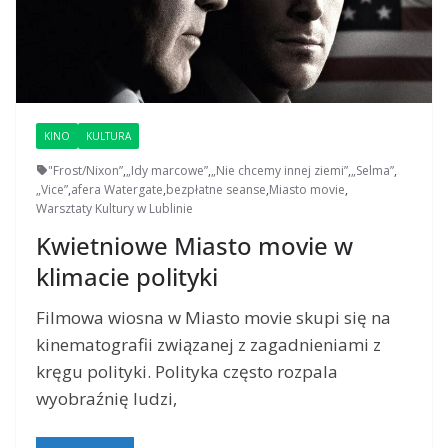
KINO
KULTURA
"Frost/Nixon”
,
„Idy marcowe”
,
„Nie chcemy innej ziemi”
,
„Selma”
,
„Vice”
,
afera Watergate
,
bezpłatne seanse
,
Miasto movie
,
Warsztaty Kultury w Lublinie
Kwietniowe Miasto movie w
klimacie polityki
Filmowa wiosna w Miasto movie skupi się na
kinematografii związanej z zagadnieniami z
kręgu polityki. Polityka często rozpala
wyobraźnię ludzi,