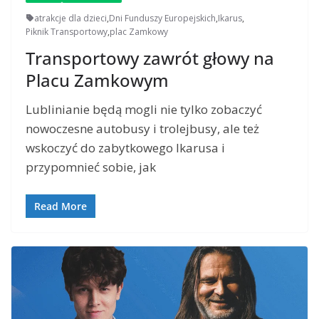
atrakcje dla dzieci
,
Dni Funduszy Europejskich
,
Ikarus
,
Piknik Transportowy
,
plac Zamkowy
Transportowy zawrót głowy na
Placu Zamkowym
Lublinianie będą mogli nie tylko zobaczyć
nowoczesne autobusy i trolejbusy, ale też
wskoczyć do zabytkowego Ikarusa i
przypomnieć sobie, jak
Read More