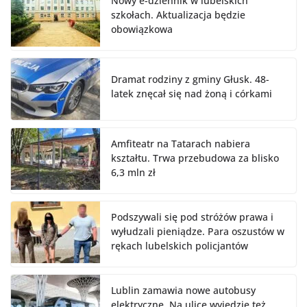
Nowy e-dziennik w lubelskich
szkołach. Aktualizacja będzie
obowiązkowa
Dramat rodziny z gminy Głusk. 48-
latek znęcał się nad żoną i córkami
Amfiteatr na Tatarach nabiera
kształtu. Trwa przebudowa za blisko
6,3 mln zł
Podszywali się pod stróżów prawa i
wyłudzali pieniądze. Para oszustów w
rękach lubelskich policjantów
Lublin zamawia nowe autobusy
elektryczne. Na ulice wyjedzie też