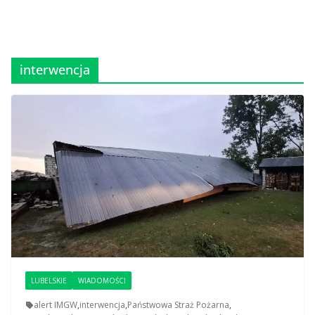
interwencja
LUBELSKIE
WIADOMOŚCI
alert IMGW
,
interwencja
,
Państwowa Straż Pożarna
,