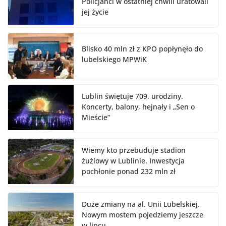
Policjanci w ostatniej chwili uratowali
jej życie
Blisko 40 mln zł z KPO popłynęło do
lubelskiego MPWiK
Lublin świętuje 709. urodziny.
Koncerty, balony, hejnały i „Sen o
Mieście”
Wiemy kto przebuduje stadion
żużlowy w Lublinie. Inwestycja
pochłonie ponad 232 mln zł
Duże zmiany na al. Unii Lubelskiej.
Nowym mostem pojedziemy jeszcze
w lipcu