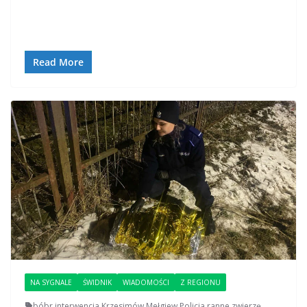
Read More
NA SYGNALE
ŚWIDNIK
WIADOMOŚCI
Z REGIONU
bóbr
,
interwencja
,
Krzesimów
,
Mełgiew
,
Policja
,
ranne zwierzę
,