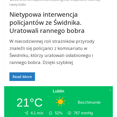
ranny bóbr
Nietypowa interwencja
policjantów ze Świdnika.
Uratowali rannego bobra
W niecodziennej roli strażników przyrody
znaleźli się policjanci z komisariatu w
Świdniku, którzy uratowali osłabionego i
rannego bobra. Dzięki szybkiej
Read More
Lublin
21°C
Bezchmurnie
4.1 m/s
52%
767
mmHg