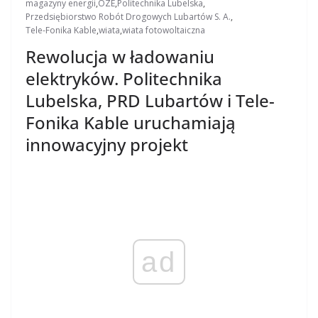
magazyny energii
,
OZE
,
Politechnika Lubelska
,
Przedsiębiorstwo Robót Drogowych Lubartów S. A.
,
Tele-Fonika Kable
,
wiata
,
wiata fotowoltaiczna
Rewolucja w ładowaniu
elektryków. Politechnika
Lubelska, PRD Lubartów i Tele-
Fonika Kable uruchamiają
innowacyjny projekt
ad