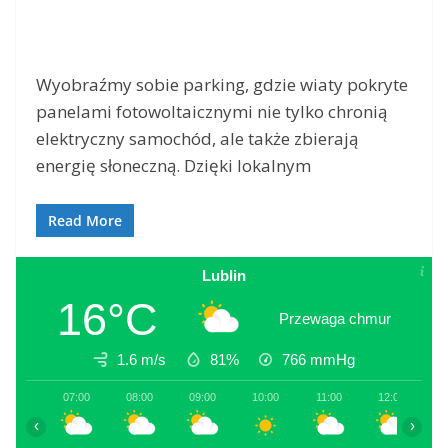
Wyobraźmy sobie parking, gdzie wiaty pokryte
panelami fotowoltaicznymi nie tylko chronią
elektryczny samochód, ale także zbierają
energię słoneczną. Dzięki lokalnym
Read More
Lublin
16°C
Przewaga chmur
1.6 m/s
81%
766
mmHg
07:00
08:00
09:00
10:00
11:00
12:00
1
‹
›