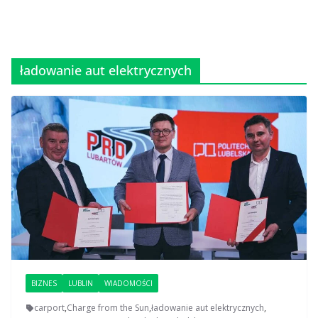
ładowanie aut elektrycznych
BIZNES
LUBLIN
WIADOMOŚCI
carport
,
Charge from the Sun
,
ładowanie aut elektrycznych
,