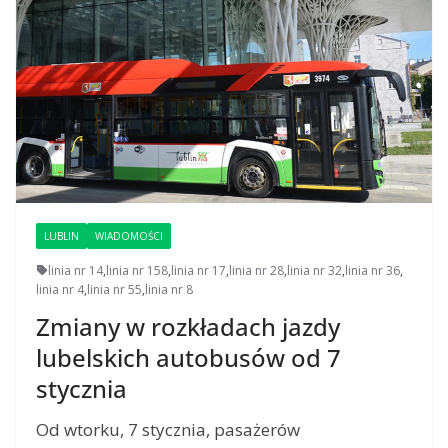
LUBLIN
WIADOMOŚCI
linia nr 14
,
linia nr 158
,
linia nr 17
,
linia nr 28
,
linia nr 32
,
linia nr 36
,
linia nr 4
,
linia nr 55
,
linia nr 8
Zmiany w rozkładach jazdy
lubelskich autobusów od 7
stycznia
Od wtorku, 7 stycznia, pasażerów