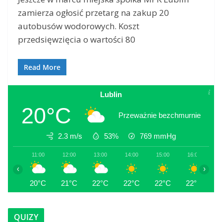
zamierza ogłosić przetarg na zakup 20
autobusów wodorowych. Koszt
przedsięwzięcia o wartości 80
Read More
Lublin
20°C
Przeważnie bezchmurnie
2.3 m/s
53%
769
mmHg
11:00
12:00
13:00
14:00
15:00
16:00
1
‹
›
20°C
21°C
22°C
22°C
22°C
22°C
2
QUIZY