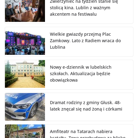
Zwierzyniec na tydzień stanie się
stolicą kina. Lublin z ważnym
akcentem na festiwalu
Wielkie gwiazdy przejmą Plac
Zamkowy. Lato z Radiem wraca do
Lublina
Nowy e-dziennik w lubelskich
szkołach. Aktualizacja będzie
obowiązkowa
Dramat rodziny z gminy Głusk. 48-
latek znęcał się nad żoną i córkami
Amfiteatr na Tatarach nabiera
kształtu. Trwa przebudowa za blisko