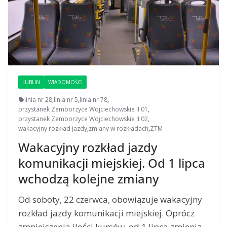
LUBLIN
WIADOMOŚCI
linia nr 28
,
linia nr 5
,
linia nr 78
,
przystanek Zemborzyce Wojciechowskie II 01
,
przystanek Zemborzyce Wojciechowskie II 02
,
wakacyjny rozkład jazdy
,
zmiany w rozkładach
,
ZTM
Wakacyjny rozkład jazdy
komunikacji miejskiej. Od 1 lipca
wchodzą kolejne zmiany
Od soboty, 22 czerwca, obowiązuje wakacyjny
rozkład jazdy komunikacji miejskiej. Oprócz
zmniejszenia ilości kursów, od 1 lipca zmienią