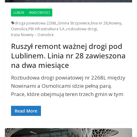
LUBLIN
WIADOMOŚCI
droga powiatowa 2268L
,
Gmina Strzyżewice
,
linia nr 28
,
Nowiny
,
Osmolice
,
PBI Infrastruktura S.A.
,
rozbudowa drogi
,
trasa Nowiny – Osmolice
Ruszył remont ważnej drogi pod
Lublinem. Linia nr 28 zawieszona
na dwa miesiące
Rozbudowa drogi powiatowej nr 2268L między
Nowinami a Osmolicami idzie pełną parą.
Prace, które obejmują teren trzech gmin w tym
Read More