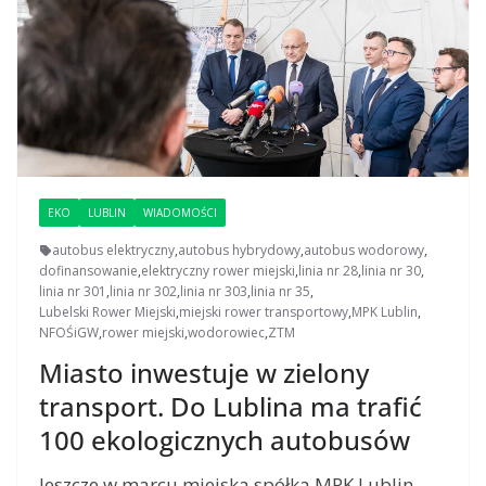
EKO
LUBLIN
WIADOMOŚCI
autobus elektryczny
,
autobus hybrydowy
,
autobus wodorowy
,
dofinansowanie
,
elektryczny rower miejski
,
linia nr 28
,
linia nr 30
,
linia nr 301
,
linia nr 302
,
linia nr 303
,
linia nr 35
,
Lubelski Rower Miejski
,
miejski rower transportowy
,
MPK Lublin
,
NFOŚiGW
,
rower miejski
,
wodorowiec
,
ZTM
Miasto inwestuje w zielony
transport. Do Lublina ma trafić
100 ekologicznych autobusów
Jeszcze w marcu miejska spółka MPK Lublin