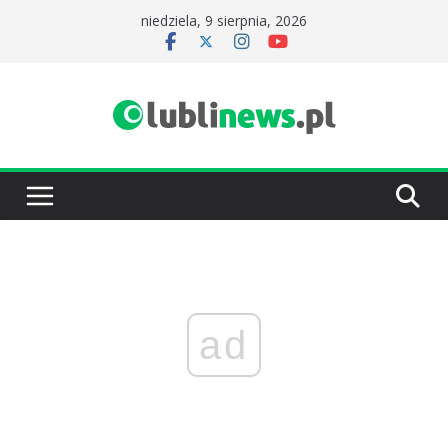
Przejdź
niedziela, 9 sierpnia, 2026
do
treści
ad