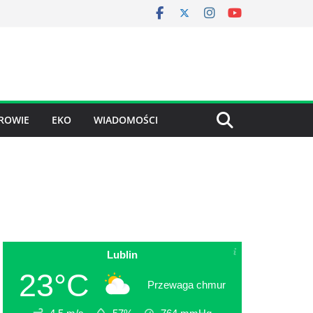
ROWIE
EKO
WIADOMOŚCI
Lublin
23°C
Przewaga chmur