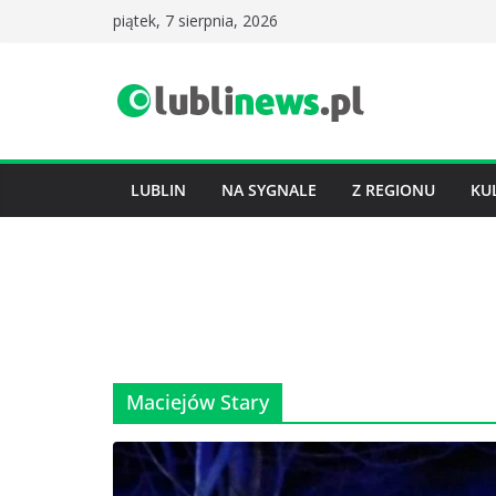
Przejdź
piątek, 7 sierpnia, 2026
do
treści
LUBLIN
NA SYGNALE
Z REGIONU
KU
Maciejów Stary