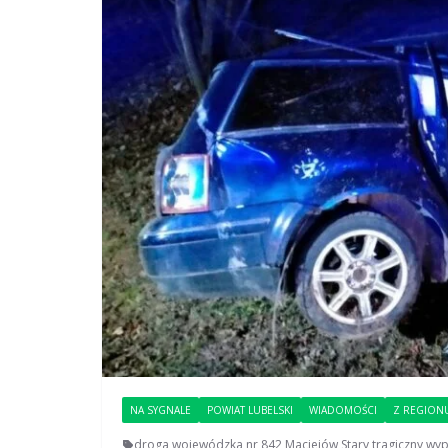
NA SYGNALE
POWIAT LUBELSKI
WIADOMOŚCI
Z REGION
droga wojewódzka nr 842
,
Maciejów Stary
,
tragiczny wy