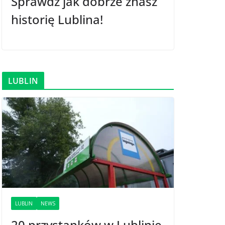
Sprawdź jak dobrze znasz
historię Lublina!
LUBLIN
LUBLIN
NEWS
20 przystanków w Lublinie