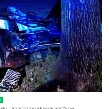
U
padek
,
uderzenie w drzewo
,
Volkswagen Passat
,
Wysokie