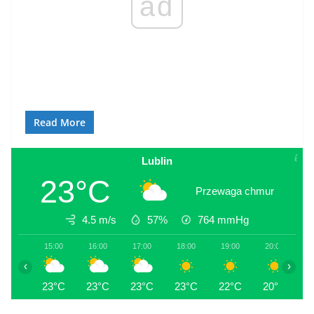
ad
Read More
Lublin
23°C
Przewaga chmur
4.5 m/s
57%
764
mmHg
15:00
16:00
17:00
18:00
19:00
20:00
2
‹
›
23°C
23°C
23°C
23°C
22°C
20°C
2