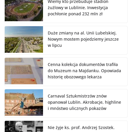
Wiemy kto przebuduje stadion
żużlowy w Lublinie. Inwestycja
pochłonie ponad 232 mln zł
Duże zmiany na al. Unii Lubelskiej.
Nowym mostem pojedziemy jeszcze
w lipcu
Cenna kolekcja dokumentów trafiła
do Muzeum na Majdanku. Opowiada
historię obozowego lekarza
Carnaval Sztukmistrzów znów
opanował Lublin. Akrobacje, highline
i mnóstwo ulicznych pokazów
Nie żyje ks. prof. Andrzej Szostek.