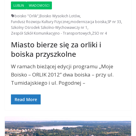
LUBLIN
WIADOMOŚCI
boisko "Orlik"
,
Boisko Wysokich Lotów
,
Fundusz Rozwoju Kultury Fizycznej
,
modernizacja boiska
,
SP nr 33
,
Szkolny Ośrodek Szkolno-Wychowawczy nr 1
,
Zespół Szkół Komunikacyjno - Transportowych
,
ZSO nr 4
Miasto bierze się za orliki i
boiska przyszkolne
W ramach bieżącej edycji programu „Moje
Boisko – ORLIK 2012” dwa boiska – przy ul.
Tumidajskiego i ul. Pogodnej –
Read More