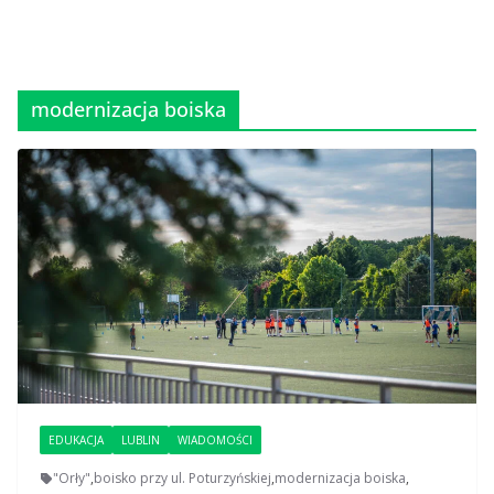
modernizacja boiska
EDUKACJA
LUBLIN
WIADOMOŚCI
"Orły"
,
boisko przy ul. Poturzyńskiej
,
modernizacja boiska
,