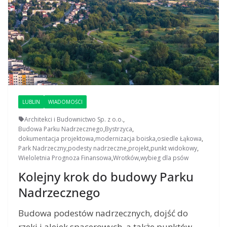
LUBLIN
WIADOMOŚCI
Architekci i Budownictwo Sp. z o.o.
,
Budowa Parku Nadrzecznego
,
Bystrzyca
,
dokumentacja projektowa
,
modernizacja boiska
,
osiedle Łąkowa
,
Park Nadrzeczny
,
podesty nadrzeczne
,
projekt
,
punkt widokowy
,
Wieloletnia Prognoza Finansowa
,
Wrotków
,
wybieg dla psów
Kolejny krok do budowy Parku
Nadrzecznego
Budowa podestów nadrzecznych, dojść do
rzeki i alejek spacerowych, a także punktów