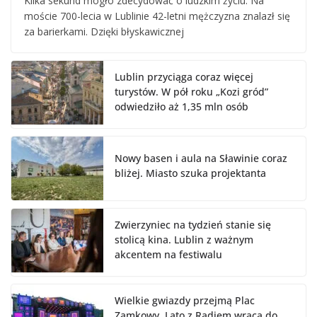
Kilka sekund mogło zdecydować o ludzkim życiu. Na
moście 700-lecia w Lublinie 42-letni mężczyzna znalazł się
za barierkami. Dzięki błyskawicznej
Lublin przyciąga coraz więcej
turystów. W pół roku „Kozi gród”
odwiedziło aż 1,35 mln osób
Nowy basen i aula na Sławinie coraz
bliżej. Miasto szuka projektanta
Zwierzyniec na tydzień stanie się
stolicą kina. Lublin z ważnym
akcentem na festiwalu
Wielkie gwiazdy przejmą Plac
Zamkowy. Lato z Radiem wraca do