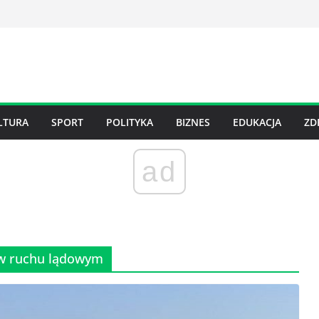
LTURA
SPORT
POLITYKA
BIZNES
EDUKACJA
ZD
ad
 w ruchu lądowym