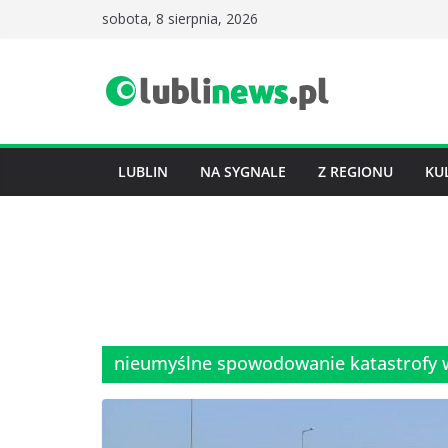
Przejdź
sobota, 8 sierpnia, 2026
do
treści
LUBLIN
NA SYGNALE
Z REGIONU
KU
nieumyślne spowodowanie katastrofy