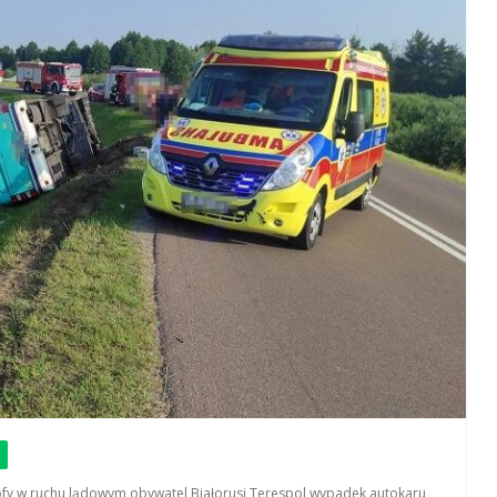
fy w ruchu lądowym
,
obywatel Białorusi
,
Terespol
,
wypadek autokaru