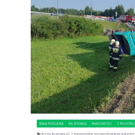
BIAŁA PODLASKA
NA SYGNALE
WIADOMOŚCI
Z REGIONU
droga krajowa nr 2
,
nieumyślne spowodowanie katastro