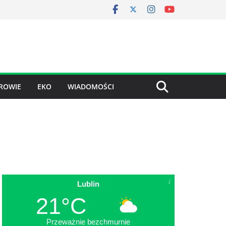
ROWIE
EKO
WIADOMOŚCI
Lublin
21°C
Przeważnie bezchmurnie