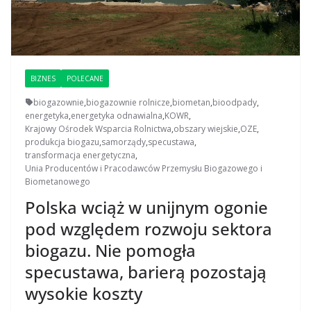
BIZNES
POLECANE
biogazownie
,
biogazownie rolnicze
,
biometan
,
bioodpady
,
energetyka
,
energetyka odnawialna
,
KOWR
,
Krajowy Ośrodek Wsparcia Rolnictwa
,
obszary wiejskie
,
OZE
,
produkcja biogazu
,
samorządy
,
specustawa
,
transformacja energetyczna
,
Unia Producentów i Pracodawców Przemysłu Biogazowego i
Biometanowego
Polska wciąż w unijnym ogonie
pod względem rozwoju sektora
biogazu. Nie pomogła
specustawa, barierą pozostają
wysokie koszty