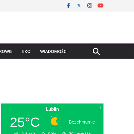
ROWIE
EKO
WIADOMOŚCI
Lublin
25°C
Bezchmurnie