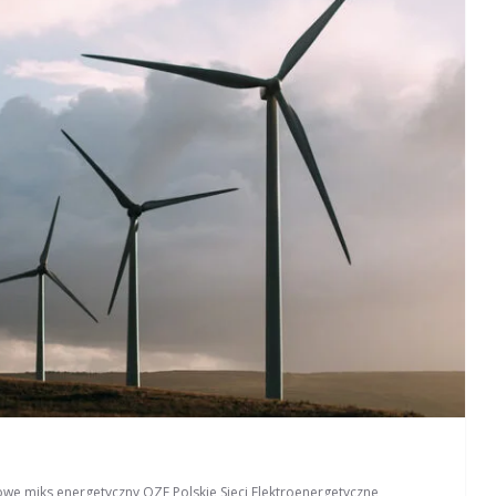
rowe
,
miks energetyczny
,
OZE
,
Polskie Sieci Elektroenergetyczne
,