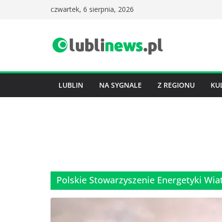
Przejdź
czwartek, 6 sierpnia, 2026
do
treści
LUBLIN
NA SYGNALE
Z REGIONU
KU
Polskie Stowarzyszenie Energetyki Wia