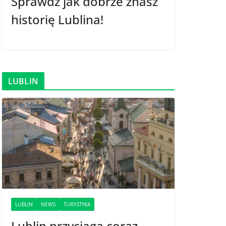
Sprawdź jak dobrze znasz
historię Lublina!
LUBLIN
LUBLIN
NEWS
TURYSTYKA
Lublin przyciąga coraz