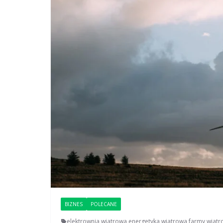
BIZNES
POLECANE
elektrownia wiatrowa
,
energetyka wiatrowa
,
farmy wiat