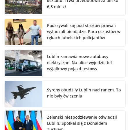
kształtu. Trwa przebudowa za blisko
6,3 mln zł
Podszywali się pod stróżów prawa i
wyłudzali pieniądze. Para oszustów w
rękach lubelskich policjantów
Lublin zamawia nowe autobusy
elektryczne. Na ulice wyjedzie też
wyjątkowy pojazd testowy
Syreny obudziły Lublin nad ranem. To
nie były ćwiczenia
Zełenski niespodziewanie odwiedził
Lublin. Spotkał się z Donaldem
Tuskiem