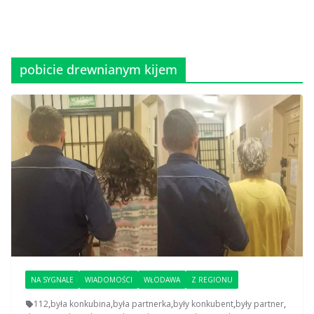
pobicie drewnianym kijem
NA SYGNALE
WIADOMOŚCI
WŁODAWA
Z REGIONU
112
,
była konkubina
,
była partnerka
,
były konkubent
,
były partner
,