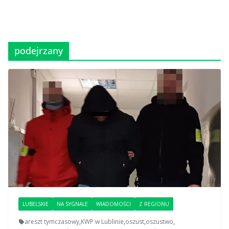
podejrzany
LUBELSKIE
NA SYGNALE
WIADOMOŚCI
Z REGIONU
areszt tymczasowy
,
KWP w Lublinie
,
oszust
,
oszustwo
,