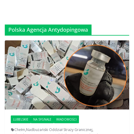
Polska Agencja Antydopingowa
LUBELSKIE
NA SYGNALE
WIADOMOŚCI
Chełm
,
Nadbużański Oddział Straży Granicznej
,