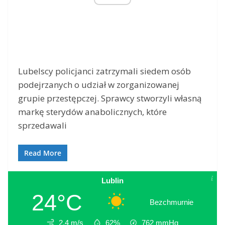
Lubelscy policjanci zatrzymali siedem osób
podejrzanych o udział w zorganizowanej
grupie przestępczej. Sprawcy stworzyli własną
markę sterydów anabolicznych, które
sprzedawali
Read More
Lublin
24°C
Bezchmurnie
2.4 m/s
62%
762
mmHg