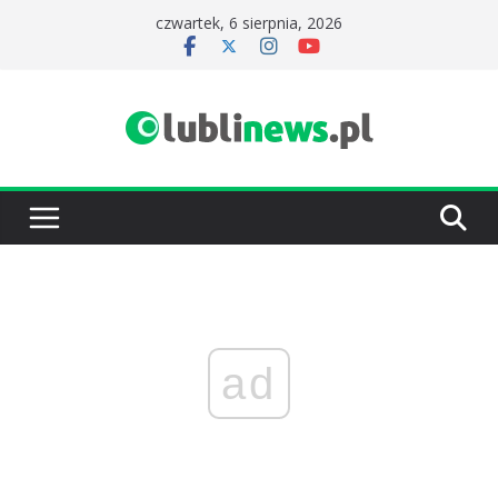
Przejdź
czwartek, 6 sierpnia, 2026
do
treści
ad