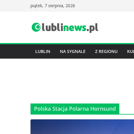
Przejdź
piątek, 7 sierpnia, 2026
do
treści
LUBLIN
NA SYGNALE
Z REGIONU
KU
Polska Stacja Polarna Hornsund