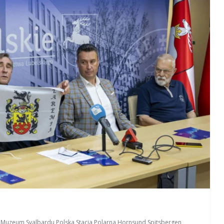
,
Muzeum Svalbardu
,
Polska Stacja Polarna Hornsund
,
Spitsbergen
,