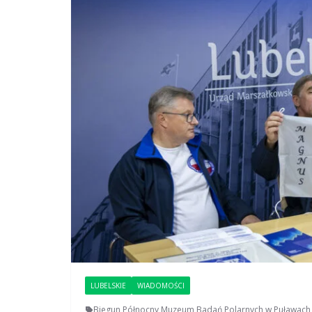
LUBELSKIE
WIADOMOŚCI
Biegun Północny
,
Muzeum Badań Polarnych w Puławach