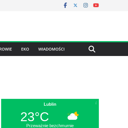
ROWIE
EKO
WIADOMOŚCI
Lublin
23°C
Przeważnie bezchmurnie