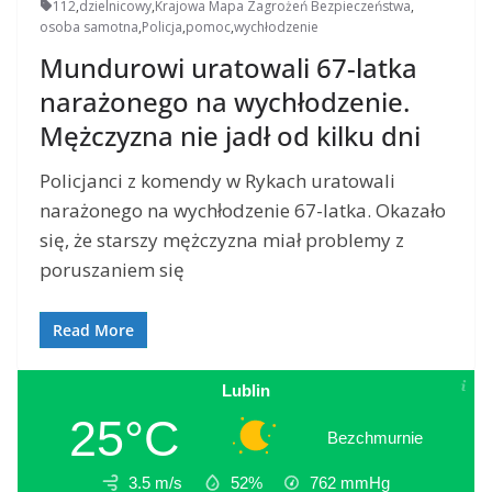
112
,
dzielnicowy
,
Krajowa Mapa Zagrożeń Bezpieczeństwa
,
osoba samotna
,
Policja
,
pomoc
,
wychłodzenie
Mundurowi uratowali 67-latka
narażonego na wychłodzenie.
Mężczyzna nie jadł od kilku dni
Policjanci z komendy w Rykach uratowali
narażonego na wychłodzenie 67-latka. Okazało
się, że starszy mężczyzna miał problemy z
poruszaniem się
Read More
Lublin
25°C
Bezchmurnie
3.5 m/s
52%
762
mmHg