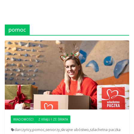
pomoc
WIADOMOŚCI
Z KRAJU I ZE ŚWIATA
darczyńcy
,
pomoc
,
seniorzy
,
skrajne ubóstwo
,
szlachetna paczka