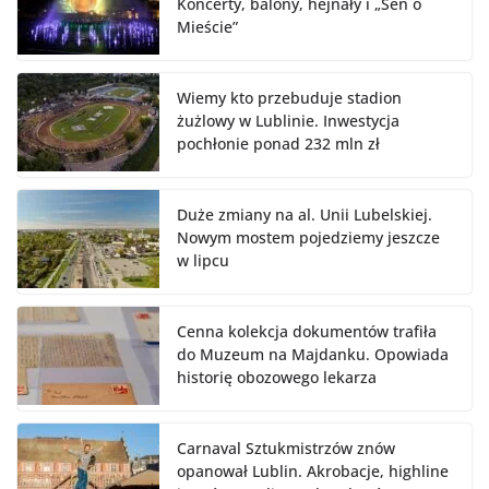
Koncerty, balony, hejnały i „Sen o
Mieście”
Wiemy kto przebuduje stadion
żużlowy w Lublinie. Inwestycja
pochłonie ponad 232 mln zł
Duże zmiany na al. Unii Lubelskiej.
Nowym mostem pojedziemy jeszcze
w lipcu
Cenna kolekcja dokumentów trafiła
do Muzeum na Majdanku. Opowiada
historię obozowego lekarza
Carnaval Sztukmistrzów znów
opanował Lublin. Akrobacje, highline