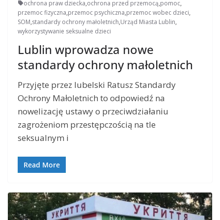
ochrona praw dziecka
,
ochrona przed przemocą
,
pomoc
,
przemoc fizyczna
,
przemoc psychiczna
,
przemoc wobec dzieci
,
SOM
,
standardy ochrony małoletnich
,
Urząd Miasta Lublin
,
wykorzystywanie seksualne dzieci
Lublin wprowadza nowe
standardy ochrony małoletnich
Przyjęte przez lubelski Ratusz Standardy
Ochrony Małoletnich to odpowiedź na
nowelizację ustawy o przeciwdziałaniu
zagrożeniom przestępczością na tle
seksualnym i
Read More