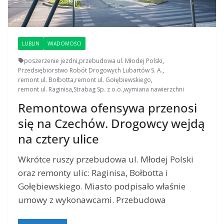
LUBLIN
WIADOMOŚCI
poszerzenie jezdni
,
przebudowa ul. Młodej Polski
,
Przedsiębiorstwo Robót Drogowych Lubartów S. A.
,
remont ul. Bołbotta
,
remont ul. Gołębiewskiego
,
remont ul. Raginisa
,
Strabag Sp. z o.o.
,
wymiana nawierzchni
Remontowa ofensywa przenosi
się na Czechów. Drogowcy wejdą
na cztery ulice
Wkrótce ruszy przebudowa ul. Młodej Polski
oraz remonty ulic: Raginisa, Bołbotta i
Gołębiewskiego. Miasto podpisało właśnie
umowy z wykonawcami. Przebudowa