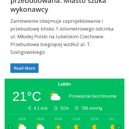
przebudowana. Miasto szuka
wykonawcy
Zamówienie obejmuje zaprojektowanie i
przebudowę blisko 1-kilometrowego odcinka
ul. Młodej Polski na lubelskim Czechowie.
Przebudowa biegnącej wzdłuż al. T.
Szeligowskiego
Read More
Lublin
21°C
Przeważnie bezchmurnie
4.1 m/s
51%
766
mmHg
18:00
19:00
20:00
21:00
22:00
23:00
0
‹
›