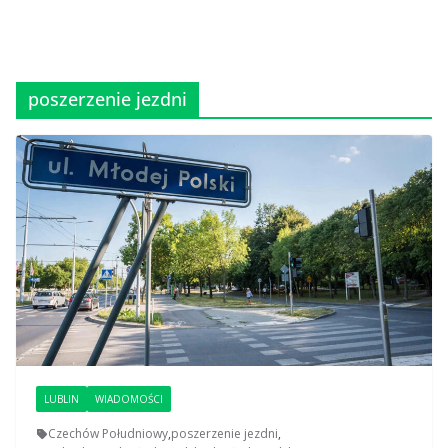
poszerzenie jezdni
LUBLIN
WIADOMOŚCI
Czechów Południowy
,
poszerzenie jezdni
,