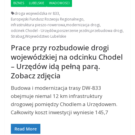
BIZNES
LUBELSKIE
WIADOMOŚCI
droga wojewódzka nr 833
,
Europejski Fundusz Rozwoju Regionalnego
,
infrastruktura pieszo-rowerowa
,
modernizacja drogi
,
odcinek Chodel - Urzędów
,
poszerzenie jezdni
,
przebudowa drogi
,
Strabag
,
Województwo Lubelskie
Prace przy rozbudowie drogi
wojewódzkiej na odcinku Chodel
– Urzędów idą pełną parą.
Zobacz zdjęcia
Budowa i modernizacja trasy DW-833
obejmuje niemal 12 km infrastruktury
drogowej pomiędzy Chodlem a Urzędowem.
Całkowity koszt inwestycji wyniesie 145,7
Read More