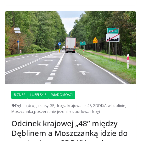
BIZNES
LUBELSKIE
WIADOMOŚCI
Dęblin
,
droga klasy GP
,
droga krajowa nr 48
,
GDDKiA w Lublinie
,
Moszczanka
,
poszerzenie jezdni
,
rozbudowa drogi
Odcinek krajowej „48” między
Dęblinem a Moszczanką idzie do