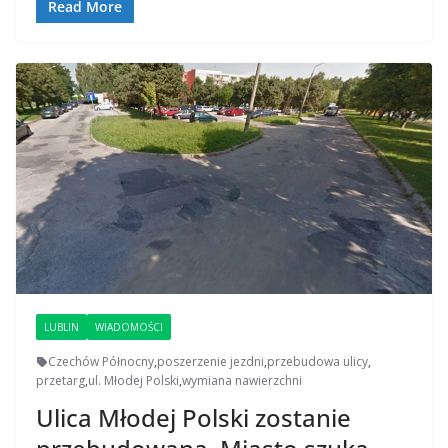
Read More
LUBLIN
WIADOMOŚCI
Czechów Północny
,
poszerzenie jezdni
,
przebudowa ulicy
,
przetarg
,
ul. Młodej Polski
,
wymiana nawierzchni
Ulica Młodej Polski zostanie