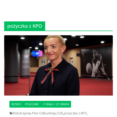
pożyczka z KPO
BIZNES
POLECANE
Z KRAJU I ZE ŚWIATA
BGK
,
Krajowy Plan Odbudowy
,
OZE
,
pożyczka z KPO
,