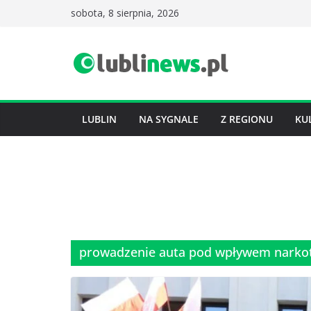
Przejdź
sobota, 8 sierpnia, 2026
do
treści
LUBLIN
NA SYGNALE
Z REGIONU
KU
prowadzenie auta pod wpływem narko