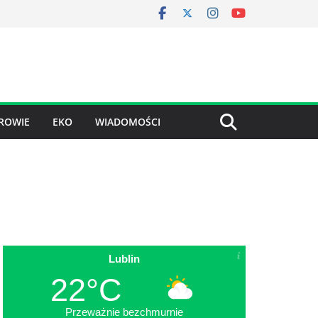
ROWIE
EKO
WIADOMOŚCI
Lublin
22°C
Przeważnie bezchmurnie