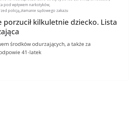
ta pod wpływem narkotyków
,
rzed policją
,
złamanie sądowego zakazu
 porzucił kilkuletnie dziecko. Lista
żająca
wem środków odurzających, a także za
 odpowie 41-latek