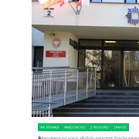
NA SYGNALE
WIADOMOŚCI
Z REGIONU
ZAMOŚĆ
kierowanie po użyciu alkoholu
,
narażenie dziecka
,
naraż