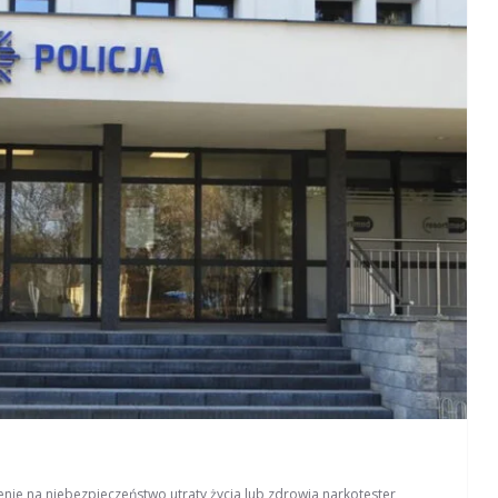
enie na niebezpieczeństwo utraty życia lub zdrowia
,
narkotester
,