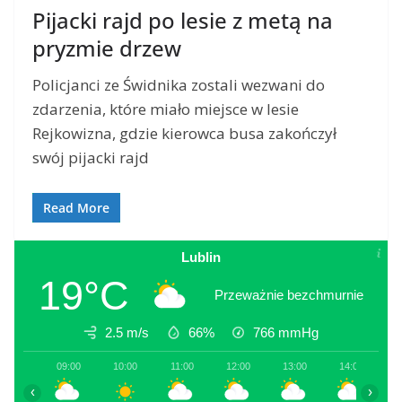
Pijacki rajd po lesie z metą na
pryzmie drzew
Policjanci ze Świdnika zostali wezwani do
zdarzenia, które miało miejsce w lesie
Rejkowizna, gdzie kierowca busa zakończył
swój pijacki rajd
Read More
Lublin
19°C
Przeważnie bezchmurnie
2.5 m/s
66%
766
mmHg
09:00
10:00
11:00
12:00
13:00
14:00
1
‹
›