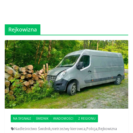
Rejkowizna
NA SYGNALE
ŚWIDNIK
WIADOMOŚCI
Z REGIONU
Nadleśnictwo Świdnik
,
nietrzeźwy kierowca
,
Policja
,
Rejkowizna