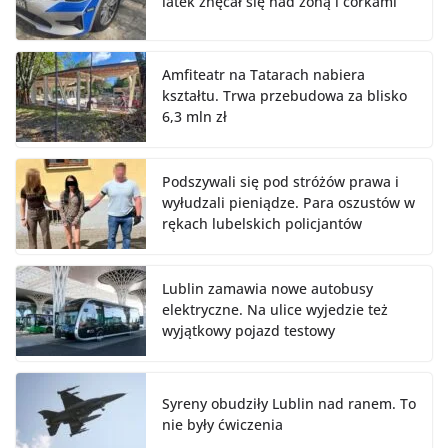
latek znęcał się nad żoną i córkami
Amfiteatr na Tatarach nabiera
kształtu. Trwa przebudowa za blisko
6,3 mln zł
Podszywali się pod stróżów prawa i
wyłudzali pieniądze. Para oszustów w
rękach lubelskich policjantów
Lublin zamawia nowe autobusy
elektryczne. Na ulice wyjedzie też
wyjątkowy pojazd testowy
Syreny obudziły Lublin nad ranem. To
nie były ćwiczenia