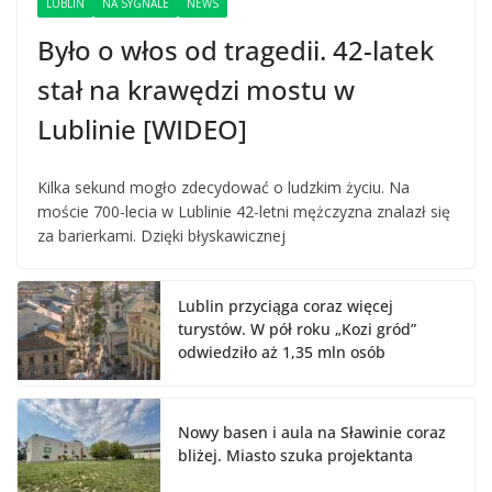
LUBLIN
NA SYGNALE
NEWS
Było o włos od tragedii. 42-latek
stał na krawędzi mostu w
Lublinie [WIDEO]
Kilka sekund mogło zdecydować o ludzkim życiu. Na
moście 700-lecia w Lublinie 42-letni mężczyzna znalazł się
za barierkami. Dzięki błyskawicznej
Lublin przyciąga coraz więcej
turystów. W pół roku „Kozi gród”
odwiedziło aż 1,35 mln osób
Nowy basen i aula na Sławinie coraz
bliżej. Miasto szuka projektanta