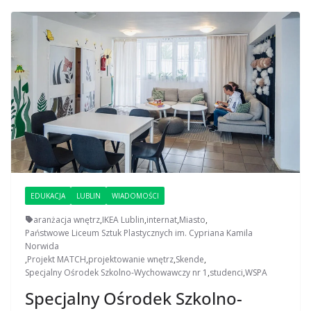
EDUKACJA
LUBLIN
WIADOMOŚCI
aranżacja wnętrz
,
IKEA Lublin
,
internat
,
Miasto
,
Państwowe Liceum Sztuk Plastycznych im. Cypriana Kamila
Norwida
,
Projekt MATCH
,
projektowanie wnętrz
,
Skende
,
Specjalny Ośrodek Szkolno-Wychowawczy nr 1
,
studenci
,
WSPA
Specjalny Ośrodek Szkolno-