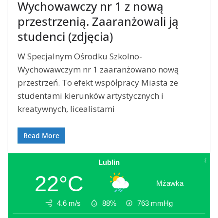
Wychowawczy nr 1 z nową
przestrzenią. Zaaranżowali ją
studenci (zdjęcia)
W Specjalnym Ośrodku Szkolno-
Wychowawczym nr 1 zaaranżowano nową
przestrzeń. To efekt współpracy Miasta ze
studentami kierunków artystycznych i
kreatywnych, licealistami
Read More
Lublin
22°C
Mżawka
4.6 m/s
88%
763
mmHg