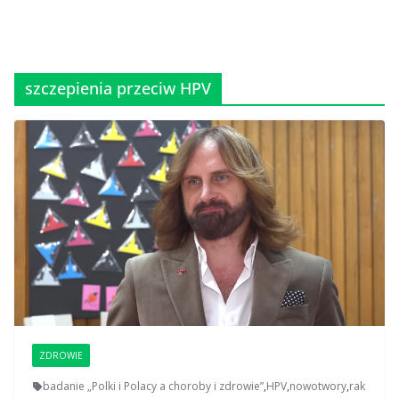
szczepienia przeciw HPV
ZDROWIE
badanie „Polki i Polacy a choroby i zdrowie”
,
HPV
,
nowotwory
,
rak