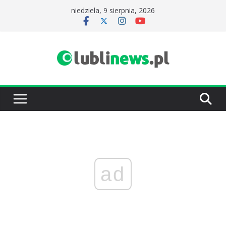
Przejdź
niedziela, 9 sierpnia, 2026
do
treści
ad