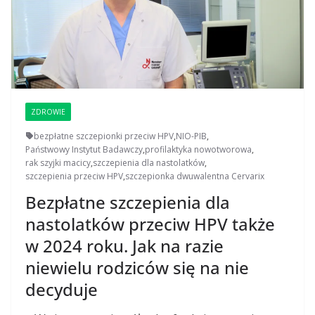
ZDROWIE
bezpłatne szczepionki przeciw HPV
,
NIO-PIB
,
Państwowy Instytut Badawczy
,
profilaktyka nowotworowa
,
rak szyjki macicy
,
szczepienia dla nastolatków
,
szczepienia przeciw HPV
,
szczepionka dwuwalentna Cervarix
Bezpłatne szczepienia dla
nastolatków przeciw HPV także
w 2024 roku. Jak na razie
niewielu rodziców się na nie
decyduje