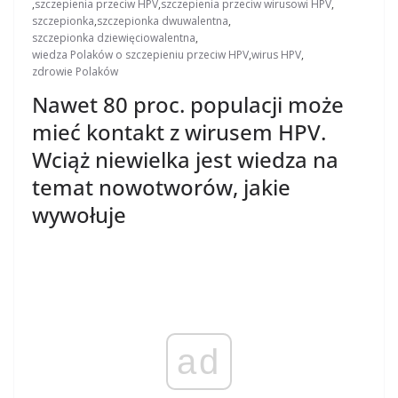
,
szczepienia przeciw HPV
,
szczepienia przeciw wirusowi HPV
,
szczepionka
,
szczepionka dwuwalentna
,
szczepionka dziewięciowalentna
,
wiedza Polaków o szczepieniu przeciw HPV
,
wirus HPV
,
zdrowie Polaków
Nawet 80 proc. populacji może
mieć kontakt z wirusem HPV.
Wciąż niewielka jest wiedza na
temat nowotworów, jakie
wywołuje
ad