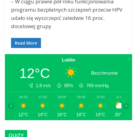
– W ciągu prawie pół roku funkcjonowania
programu bezpłatnych szczepień przeciw HPV
udało się wyszczepić zaledwie 16 proc.
docelowej grupy
Read More
Lublin
12°C
Bezchmurnie
1.8 m/s
85%
769
mmHg
06:00
07:00
08:00
09:00
10:00
11:00
1
‹
›
12°C
14°C
16°C
18°C
19°C
20°C
2
QUIZY