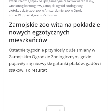
świnia rzeczna
,
szpak balijski
,
tamaryna cesarska
,
waran leśny
,
wiosłonóg kostnogłowy
,
zamojski ogród zoologiczny
,
złotokos duży
,
zoo
,
zoo w Amsterdamie
,
zoo w Opolu
,
zoo w Wuppertal
,
zoo w Zamościu
Zamojskie zoo wita na pokładzie
nowych egzotycznych
mieszkańców
Ostatnie tygodnie przyniosły duże zmiany w
Zamojskim Ogrodzie Zoologicznym, gdzie
pojawiły się niezwykłe gatunki ptaków, gadów i
ssaków. To rezultat