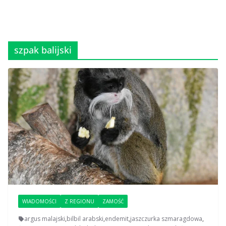
szpak balijski
WIADOMOŚCI
Z REGIONU
ZAMOŚĆ
argus malajski
,
bilbil arabski
,
endemit
,
jaszczurka szmaragdowa
,