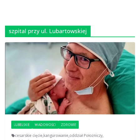
szpital przy ul. Lubartowskiej
LUBELSKIE
WIADOMOŚCI
ZDROWIE
cesarskie cięcie
,
kangurowanie
,
oddział Położniczy
,