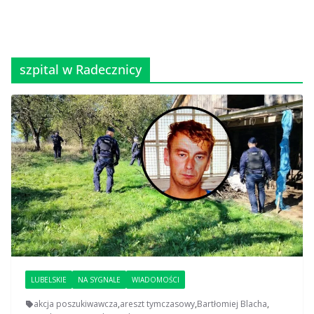
szpital w Radecznicy
LUBELSKIE
NA SYGNALE
WIADOMOŚCI
akcja poszukiwawcza
,
areszt tymczasowy
,
Bartłomiej Blacha
,