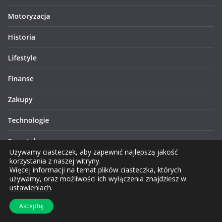
Motoryzacja
Historia
Lifestyle
Finanse
Zakupy
Technologie
Turystyka
Używamy ciasteczek, aby zapewnić najlepszą jakość
korzystania z naszej witryny.
Więcej informacji na temat plików ciasteczka, których
używamy, oraz możliwości ich wyłączenia znajdziesz w
ustawieniach
.
Prawa autorskie © 2026 Lublinews.pl. Wszelkie prawa
Akceptuj
zastrzeżone.