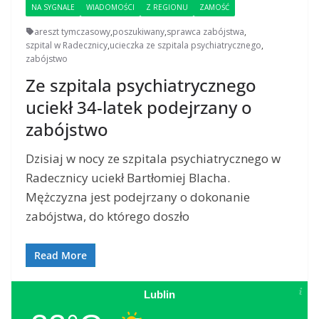
NA SYGNALE
WIADOMOŚCI
Z REGIONU
ZAMOŚĆ
areszt tymczasowy
,
poszukiwany
,
sprawca zabójstwa
,
szpital w Radecznicy
,
ucieczka ze szpitala psychiatrycznego
,
zabójstwo
Ze szpitala psychiatrycznego
uciekł 34-latek podejrzany o
zabójstwo
Dzisiaj w nocy ze szpitala psychiatrycznego w
Radecznicy uciekł Bartłomiej Blacha.
Mężczyzna jest podejrzany o dokonanie
zabójstwa, do którego doszło
Read More
Lublin