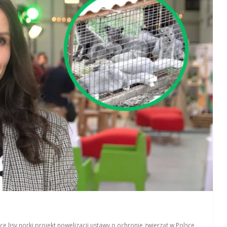
sce
,
lisy
,
norki
,
projekt nowelizacji ustawy o ochronie zwierząt w Polsce
,