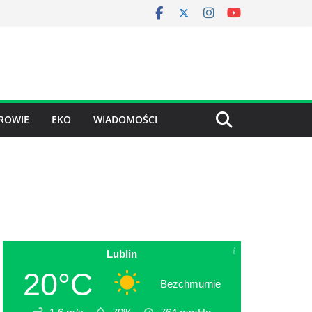
ROWIE
EKO
WIADOMOŚCI
Lublin
20°C
Bezchmurnie