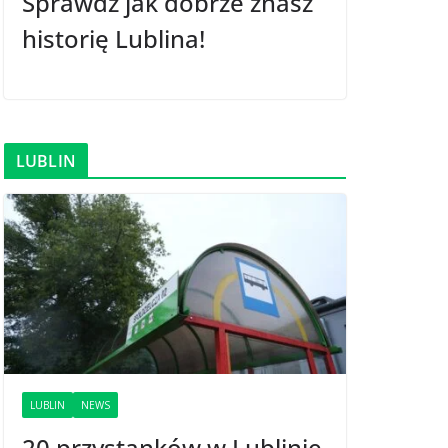
Sprawdź jak dobrze znasz
historię Lublina!
LUBLIN
LUBLIN
NEWS
20 przystanków w Lublinie