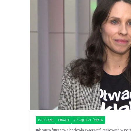
POLECANE
PRAWO
Z KRAJU I ZE ŚWIATA
branża futrzarska
,
hodowla zwierząt futerkowych w Pol