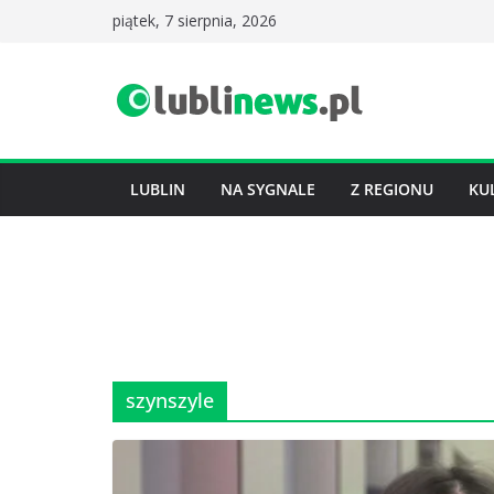
Przejdź
piątek, 7 sierpnia, 2026
do
treści
LUBLIN
NA SYGNALE
Z REGIONU
KU
szynszyle